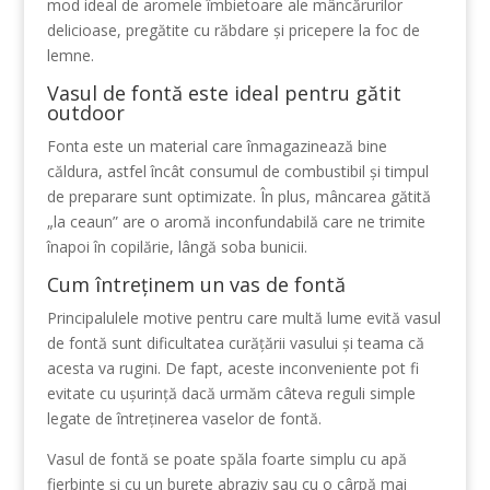
mod ideal de aromele îmbietoare ale mâncărurilor
delicioase, pregătite cu răbdare și pricepere la foc de
lemne.
Vasul de fontă este ideal pentru gătit
outdoor
Fonta este un material care înmagazinează bine
căldura, astfel încât consumul de combustibil și timpul
de preparare sunt optimizate. În plus, mâncarea gătită
„la ceaun” are o aromă inconfundabilă care ne trimite
înapoi în copilărie, lângă soba bunicii.
Cum întreținem un vas de fontă
Principalulele motive pentru care multă lume evită vasul
de fontă sunt dificultatea curățării vasului și teama că
acesta va rugini. De fapt, aceste inconveniente pot fi
evitate cu ușurință dacă urmăm câteva reguli simple
legate de întreținerea vaselor de fontă.
Vasul de fontă se poate spăla foarte simplu cu apă
fierbinte și cu un burete abraziv sau cu o cârpă mai