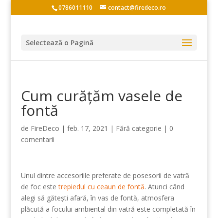
0786011110
contact@firedeco.ro
Selectează o Pagină
Cum curățăm vasele de
fontă
de
FireDeco
|
feb. 17, 2021
|
Fără categorie
|
0
comentarii
Unul dintre accesoriile preferate de posesorii de vatră
de foc este
trepiedul cu ceaun de fontă
. Atunci când
alegi să gătești afară, în vas de fontă, atmosfera
plăcută a focului ambiental din vatră este completată în