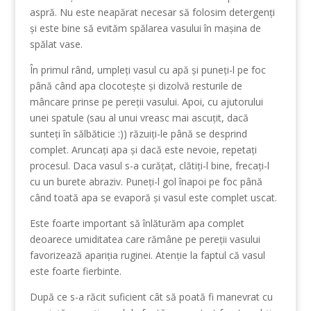
aspră. Nu este neapărat necesar să folosim detergenți
și este bine să evităm spălarea vasului în mașina de
spălat vase.
În primul rând, umpleți vasul cu apă și puneți-l pe foc
până când apa clocotește și dizolvă resturile de
mâncare prinse pe pereții vasului. Apoi, cu ajutorului
unei spatule (sau al unui vreasc mai ascuțit, dacă
sunteți în sălbăticie :)) răzuiți-le până se desprind
complet. Aruncați apa și dacă este nevoie, repetați
procesul. Daca vasul s-a curățat, clătiți-l bine, frecați-l
cu un burete abraziv. Puneți-l gol înapoi pe foc până
când toată apa se evaporă și vasul este complet uscat.
Este foarte important să înlăturăm apa complet
deoarece umiditatea care rămâne pe pereții vasului
favorizează apariția ruginei. Atenție la faptul că vasul
este foarte fierbinte.
După ce s-a răcit suficient cât să poată fi manevrat cu