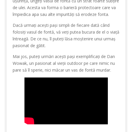
ușurință, ungeți vasul de fontă cu un strat foarte subțire
de ulei. Acesta va forma o barieră protectoare care va
împiedica apa sau alte impurități să erodeze fonta.
Dacă urmați acești pași simpli de fiecare dată când
folosiți vasul de fontă, vă veți putea bucura de el o viață
întreagă. De ce nu, îl puteți lăsa moștenire unui urmaș
pasionat de gătit.
Mai jos, puteți urmări acești pași exemplificați de Dan
Wowak, un pasionat al vieții outdoor pe care nimic nu
pare să îl sperie, nici măcar un vas de fontă murdar.